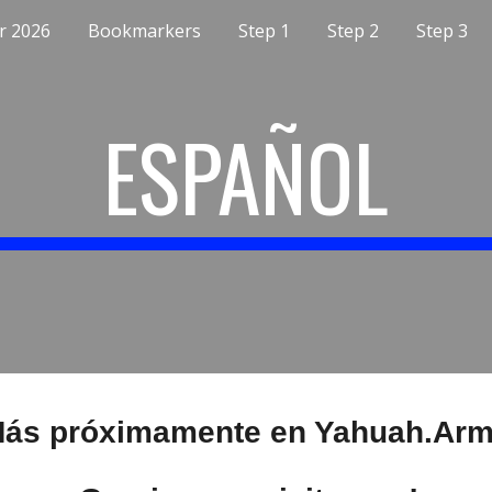
r 2026
Bookmarkers
Step 1
Step 2
Step 3
ip to main content
Skip to navigat
ESPAÑOL
ás próximamente en Yahuah.Ar