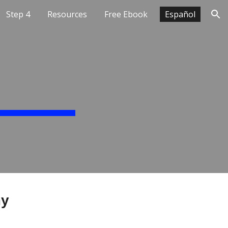
Step 4
Resources
Free Ebook
Español
ion
my