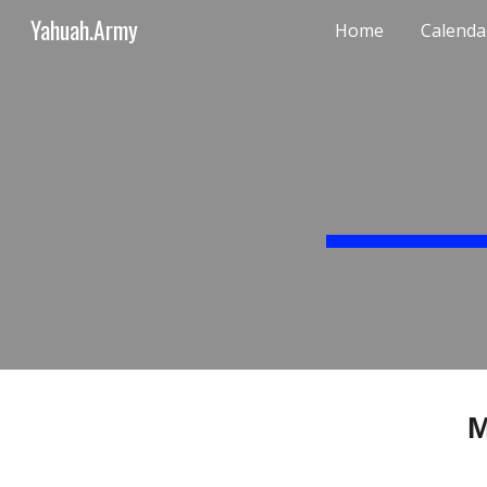
Yahuah.Army
Home
Calenda
Sk
M